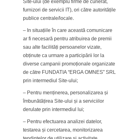
Site-ului (de exemplu firme de curierat,
furnizori de servicii IT), ori către autoritățile
publice centrale/locale.
– In situațiile în care această comunicare
ar fi necesară pentru atribuirea de premii
sau alte facilități persoanelor vizate,
obținute ca urmare a participării lor la
diverse campanii promoționale organizate
de către FUNDATIA “ERGA OMNES” SRL
prin intermediul Site-ului;
– Pentru menținerea, personalizarea și
îmbunătățirea Site-ului și a serviciilor
derulate prin intermediul lui;
– Pentru efectuarea analizei datelor,
testarea și cercetarea, monitorizarea
tendințelor de utilizare și activitate,