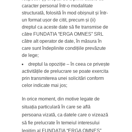
caracter personal într-o modalitate
structurată, folosită în mod obișnuit și într-
un format ușor de citit, precum și (ii)
dreptul ca aceste date să fie transmise de
către FUNDATIA “ERGA OMNES” SRL
către alt operator de date, în măsura în
care sunt îndeplinite condițiile prevăzute
de lege;
dreptul la opoziție – în ceea ce privește
activitățile de prelucrare se poate exercita
prin transmiterea unei solicitări conform
celor indicate mai jos;
In orice moment, din motive legate de
situația particulară în care se află
persoana vizată, ca datele care o vizează
să fie prelucrate în temeiul interesului
legitim al FUNDATIA “ERGA OMNES”