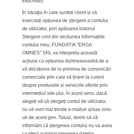
întocmite).
În situaţia în care sunteți client și vă
exercitați opțiunea de ştergere a contului
de utilizator, prin apăsarea butonul
Ștergere cont din secțiunea Informațiile
contului meu, FUNDATIA “ERGA
OMNES” SRL va interpreta această
acțiune ca opțiunea dumneavoastră de a
vă dezabona de la primirea de comunicări
comerciale prin care vă ținem la curent
despre produsele și serviciile oferite prin
intermediul site-ului. În acest sens, dacă
alegeți să vă ștergeți contul de utilizator,
nu vă vom mai trimite e-mailuri și/sau sms-
uri de acest gen. Totuși, dorim să vă
informăm că ștergerea contului nu va avea
ca efect automat ștergerea datelor